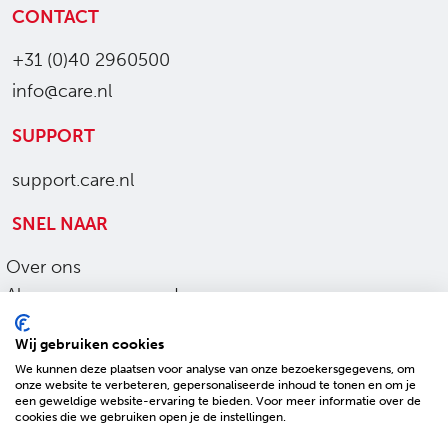
CONTACT
+31 (0)40 2960500
info@care.nl
SUPPORT
support.care.nl
SNEL NAAR
Over ons
Algemene voorwaarden
Ons werk
Wij gebruiken cookies
Privacy en cookies
We kunnen deze plaatsen voor analyse van onze bezoekersgegevens, om
Sitemap
onze website te verbeteren, gepersonaliseerde inhoud te tonen en om je
een geweldige website-ervaring te bieden. Voor meer informatie over de
Toegankelijkheid
cookies die we gebruiken open je de instellingen.