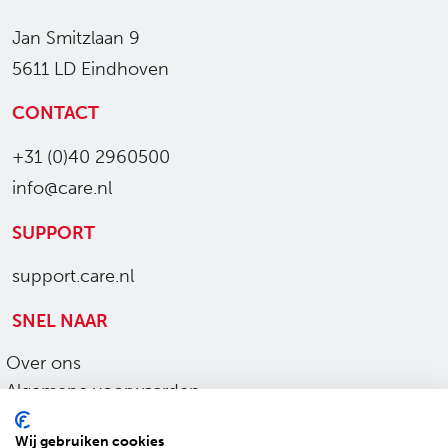
Jan Smitzlaan 9
5611 LD Eindhoven
CONTACT
+31 (0)40 2960500
info@care.nl
SUPPORT
support.care.nl
SNEL NAAR
Over ons
Algemene voorwaarden
Ons werk
Wij gebruiken cookies
Privacy en cookies