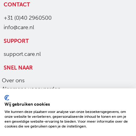
CONTACT
+31 (0)40 2960500
info@care.nl
SUPPORT
support.care.nl
SNEL NAAR
Over ons
Algemene voorwaarden
Ons werk
Wij gebruiken cookies
Privacy en cookies
We kunnen deze plaatsen voor analyse van onze bezoekersgegevens, om
Sitemap
onze website te verbeteren, gepersonaliseerde inhoud te tonen en om je
een geweldige website-ervaring te bieden. Voor meer informatie over de
Toegankelijkheid
cookies die we gebruiken open je de instellingen.
SOCIAL