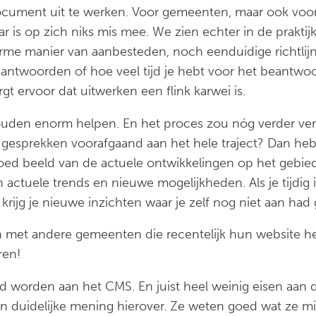
cument uit te werken. Voor gemeenten, maar ook voor 
r is op zich niks mis mee. We zien echter in de praktij
niforme manier van aanbesteden, noch eenduidige richtli
 antwoorden of hoe veel tijd je hebt voor het beantwoo
t ervoor dat uitwerken een flink karwei is.
den enorm helpen. En het proces zou nóg verder verb
e gesprekken voorafgaand aan het hele traject? Dan heb
goed beeld van de actuele ontwikkelingen op het gebie
 actuele trends en nieuwe mogelijkheden. Als je tijdig 
jk krijg je nieuwe inzichten waar je zelf nog niet aan had
an met andere gemeenten die recentelijk hun website he
ren!
ld worden aan het CMS. En juist heel weinig eisen aan 
en duidelijke mening hierover. Ze weten goed wat ze mis