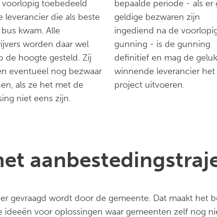
 voorlopig toebedeeld
bepaalde periode - als er
 leverancier die als beste
geldige bezwaren zijn
e bus kwam. Alle
ingediend na de voorlopi
rijvers worden daar wel
gunning - is de gunning
p de hoogte gesteld. Zij
definitief en mag de geluk
n eventueel nog bezwaar
winnende leverancier het
nen, als ze het met de
project uitvoeren.
sing niet eens zijn.
het aanbestedingstraj
at er gevraagd wordt door de gemeente. Dat maakt het be
ideeën voor oplossingen waar gemeenten zelf nog niet