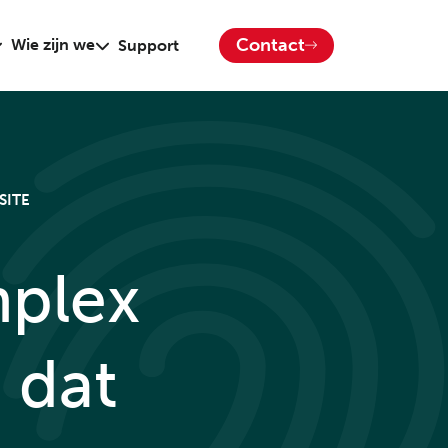
Contact
Wie zijn we
Support
SITE
mplex
 dat