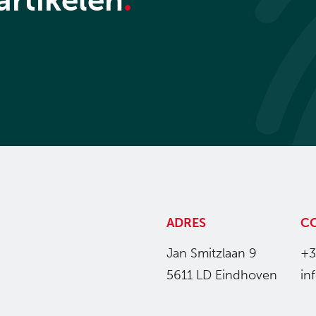
ADRES
C
Jan Smitzlaan 9
+3
5611 LD Eindhoven
in