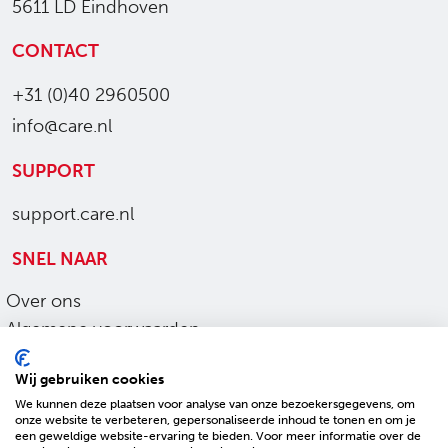
5611 LD Eindhoven
CONTACT
+31 (0)40 2960500
info@care.nl
SUPPORT
support.care.nl
SNEL NAAR
Over ons
Algemene voorwaarden
Ons werk
Wij gebruiken cookies
Privacy en cookies
We kunnen deze plaatsen voor analyse van onze bezoekersgegevens, om
Sitemap
onze website te verbeteren, gepersonaliseerde inhoud te tonen en om je
een geweldige website-ervaring te bieden. Voor meer informatie over de
Toegankelijkheid