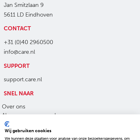
Jan Smitzlaan 9
5611 LD Eindhoven
CONTACT
+31 (0)40 2960500
info@care.nl
SUPPORT
support.care.nl
SNEL NAAR
Over ons
Algemene voorwaarden
Ons werk
Wij gebruiken cookies
Privacy en cookies
We kunnen deze plaatsen voor analyse van onze bezoekersgegevens, om